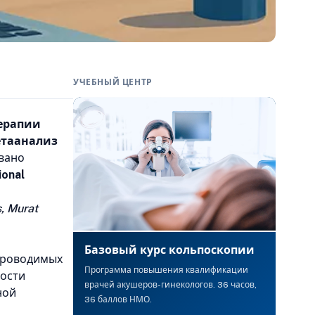
УЧЕБНЫЙ ЦЕНТР
ерапии
етаанализ
вано
ional
.
, Murat
Базовый курс кольпоскопии
 проводимых
Программа повышения квалификации
ности
врачей акушеров-гинекологов. 36 часов,
ной
36 баллов НМО.