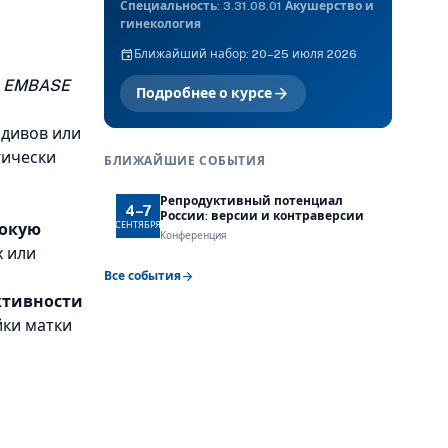
Специальность: 3.31.08.01 Акушерство и
гинекология
event
Ближайший набор: 20–25 июля 2026
и
EMBASE
arrow_forward
Подробнее о курсе
идивов или
гически
БЛИЖАЙШИЕ СОБЫТИЯ
Репродуктивный потенциал
4–7
России: версии и контраверсии
СЕНТЯБРЯ
окую
Конференция
 или
arrow_forward
Все события
ктивности
ки матки