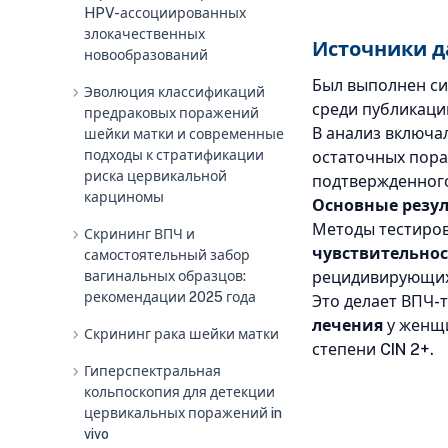
HPV-ассоциированных
злокачественных
Источники д
новообразований
Был выполнен си
chevron_right
Эволюция классификаций
среди публикаций
предраковых поражений
В анализ включа
шейки матки и современные
подходы к стратификации
остаточных пора
риска цервикальной
подтвержденного
карциномы
Основные резул
Методы тестиров
chevron_right
Скрининг ВПЧ и
чувствительнос
самостоятельный забор
вагинальных образцов:
рецидивирующих 
рекомендации 2025 года
Это делает ВПЧ-
лечения
у женщи
chevron_right
Скрининг рака шейки матки
степени CIN 2+.
chevron_right
Гиперспектральная
кольпоскопия для детекции
цервикальных поражений in
vivo