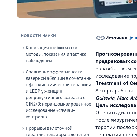
link
НОВОСТИ НАУКИ
Источник:
jou
chevron_right
Конизация шейки матки:
Прогнозирован
методы, показания и тактика
наблюдения
предраковых со
В октябрьском в
chevron_right
Сравнение эффективности
исследование п
лазерной абляции в сочетании
Treatment of Cer
с фотодинамической терапией
Авторы работы 
и LEEP у женщин
репродуктивного возраста с
Gultekin, Marc Ar
CIN2/3: нерандомизированное
Цель исследова
исследование «случай-
Оценить диагнос
контроль»
после хирургиче
терапии после э
chevron_right
Прорывы в клеточной
неоплазии степен
терапии: новая эра в лечении