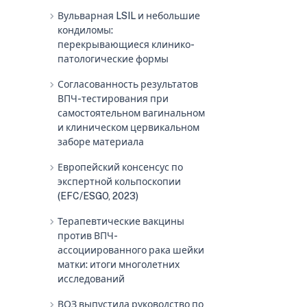
chevron_right
Вульварная LSIL и небольшие
кондиломы:
перекрывающиеся клинико-
патологические формы
chevron_right
Согласованность результатов
ВПЧ-тестирования при
самостоятельном вагинальном
и клиническом цервикальном
заборе материала
chevron_right
Европейский консенсус по
экспертной кольпоскопии
(EFC/ESGO, 2023)
chevron_right
Терапевтические вакцины
против ВПЧ-
ассоциированного рака шейки
матки: итоги многолетних
исследований
chevron_right
ВОЗ выпустила руководство по