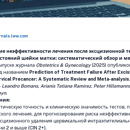
rnals.lww.com
ие неэффективности лечения после эксцизионной т
стояний шейки матки: систематический обзор и м
ыпуске журнала
Obstetrics & Gynecology
(2025) опублико
од названием
Prediction of Treatment Failure After Excis
vical Precancer: A Systematic Review and Meta-analysis
—
Leandro Bomans, Arianis Tatiana Ramirez, Peter Hillemanns
byn
.
ния:
тическую точность и клиническую значимость тестов,
ского лечения, для прогнозирования риска неэффектив
ксцизионного удаления цервикальной интраэпителиаль
и 2 и выше (CIN 2+).