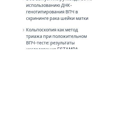
использованию ДНК-
генотипирования ВПЧ в
скрининге рака шейки матки
chevron_right
Кольпоскопия как метод
триажа при положительном
ВПЧ-тесте: результаты
исследования ESTAMPA
chevron_right
Новая вакцина против ВПЧ
демонстрирует эффективность
в лечении цервикальных
интраэпителиальных
поражений высокой степени
chevron_right
Рак, связанный с ВПЧ: новые
научные даннные
chevron_right
Прогнозирование
неэффективности лечения
после эксцизионной
терапии предрака шейки