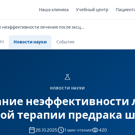
Наша клиника
Учебный центр
Пациент
Прогнозирование неэффективности лечения после эксцизионной терапии предрака шейки матки
ПЧ
Новости науки
События
science
НОВОСТИ НАУКИ
ние неэффективности 
ой терапии предрака 
calendar_today
schedule
visibility
26.10.2025
1 мин чтения
420