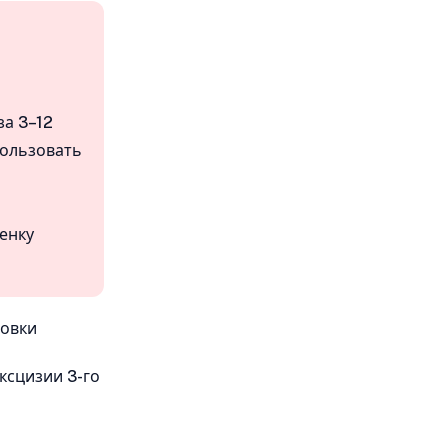
за 3–12
пользовать
енку
новки
ксцизии 3-го