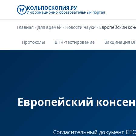
КОЛЬПОСКОПИЯ.РУ
Информационно-образовательный
портал
Главная
Для врачей
Новости науки
chevron_right
chevron_right
chevron_right
Протоколы
ВПЧ-тестирование
Вакцинация В
Европейский консен
Согласительный документ EFC