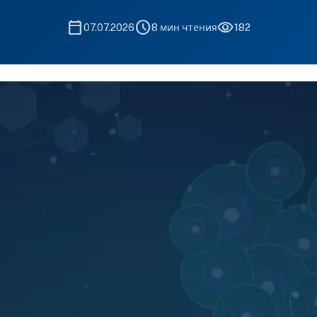
calendar_today
schedule
visibility
07.07.2026
8 мин чтения
182