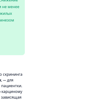
 снижение
м не менее
ожилых
амнезом
о скрининга
х
, — для
 пациентки.
ю карциному
е зависящая