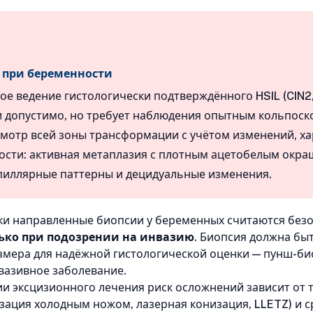
L при беременности
е ведение гистологически подтверждённого HSIL (CIN2,
 допустимо, но требует наблюдения опытным кольпоск
мотр всей зоны трансформации с учётом изменений, х
ости: активная метаплазия с плотным ацетобелым окра
пиллярные паттерны и децидуальные изменения.
и направленные биопсии у беременных считаются без
ько при подозрении на инвазию
. Биопсия должна бы
змера для надёжной гистологической оценки — пунш-б
вазивное заболевание.
и эксцизионного лечения риск осложнений зависит от 
зация холодным ножом, лазерная конизация, LLETZ) и с