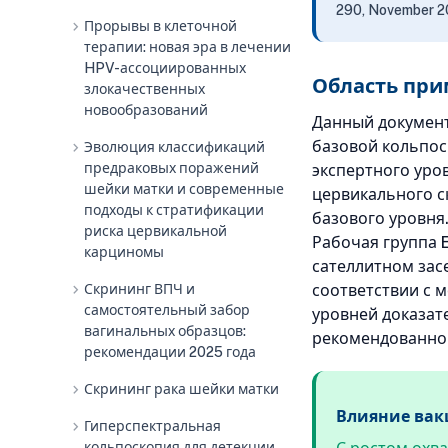
290, November 2
chevron_right
Прорывы в клеточной
терапии: новая эра в лечении
HPV-ассоциированных
Область при
злокачественных
новообразований
Данный документ
базовой кольпос
chevron_right
Эволюция классификаций
предраковых поражений
экспертного уро
шейки матки и современные
цервикального с
подходы к стратификации
базового уровня
риска цервикальной
Рабочая группа 
карциномы
сателлитном зас
chevron_right
Скрининг ВПЧ и
соответствии с 
самостоятельный забор
уровней доказате
вагинальных образцов:
рекомендованной
рекомендации 2025 года
chevron_right
Скрининг рака шейки матки
Влияние вак
chevron_right
Гиперспектральная
кольпоскопия для детекции