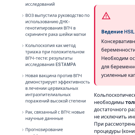
исследований
chevron_right
ВОЗ выпустила руководство по
использованию ДНК-
генотипирования ВПЧ в
Ведение HSI
скрининге рака шейки матки
Консервативно
chevron_right
Кольпоскопия как метод
беременности
триажа при положительном
Необходим ос
ВПЧ-тесте: результаты
исследования ESTAMPA
для беременн
усиленные ка
chevron_right
Новая вакцина против ВПЧ
демонстрирует эффективность
в лечении цервикальных
интраэпителиальных
Кольпоскопическ
поражений высокой степени
необходимы
тол
достаточного ра
chevron_right
Рак, связанный с ВПЧ: новые
не исключить ин
научные даннные
При рассмотрени
chevron_right
Прогнозирование
процедуры (кони