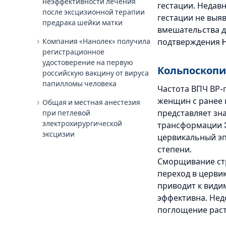
неэффективности лечения
гестации. Недав
после эксцизионной терапии
гестации не выя
предрака шейки матки
вмешательства д
chevron_right
Компания «Нанолек» получила
подтверждения H
регистрационное
удостоверение на первую
Кольпоскопи
российскую вакцину от вируса
папилломы человека
Частота ВПЧ ВР-
женщин с ранее 
chevron_right
Общая и местная анестезия
представляет зн
при петлевой
электрохирургической
трансформации 3-
эксцизии
цервикальный эп
степени.
Сморщивание ст
переход в церви
приводит к видим
эффективна. Нед
поглощение раст