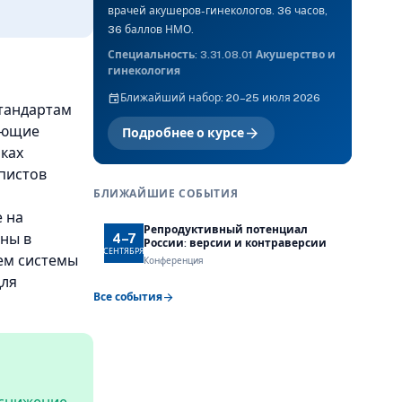
врачей акушеров-гинекологов. 36 часов,
36 баллов НМО.
Специальность: 3.31.08.01 Акушерство и
гинекология
event
Ближайший набор: 20–25 июля 2026
стандартам
бующие
arrow_forward
Подробнее о курсе
мках
пистов
БЛИЖАЙШИЕ СОБЫТИЯ
 на
Репродуктивный потенциал
аны в
4–7
России: версии и контраверсии
СЕНТЯБРЯ
ием системы
Конференция
для
arrow_forward
Все события