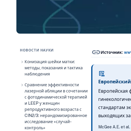
link
НОВОСТИ НАУКИ
Источник:
www
chevron_right
Конизация шейки матки:
методы, показания и тактика
clinical_notes
наблюдения
Европейский
chevron_right
Сравнение эффективности
Европейская 
лазерной абляции в сочетании
с фотодинамической терапией
гинекологиче
и LEEP у женщин
стандартам э
репродуктивного возраста с
выходящих за
CIN2/3: нерандомизированное
исследование «случай-
McGee A.E. et al
контроль»