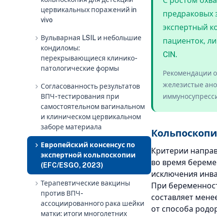
С ростом охв
цервикальных поражений in
предраковых 
vivo
экспертный к
chevron_right
Вульварная LSIL и небольшие
пациенток, л
кондиломы:
CIN.
перекрывающиеся клинико-
патологические формы
Рекомендации о
железистые ано
chevron_right
Согласованность результатов
ВПЧ-тестирования при
иммуносупресси
самостоятельном вагинальном
и клиническом цервикальном
заборе материала
Кольпоскопи
chevron_right
Европейский консенсус по
Критерии направ
экспертной кольпоскопии
во время берем
(EFC/ESGO, 2023)
исключения инв
chevron_right
Терапевтические вакцины
При беременност
против ВПЧ-
составляет мене
ассоциированного рака шейки
от способа родо
матки: итоги многолетних