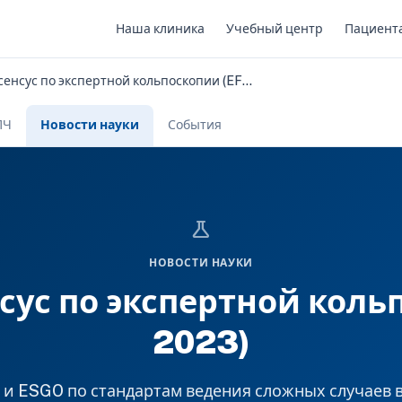
Наша клиника
Учебный центр
Пациент
Европейский консенсус по экспертной кольпоскопии (EFC/ESGO, 2023)
ПЧ
Новости науки
События
science
НОВОСТИ НАУКИ
сус по экспертной коль
2023)
 и ESGO по стандартам ведения сложных случаев 