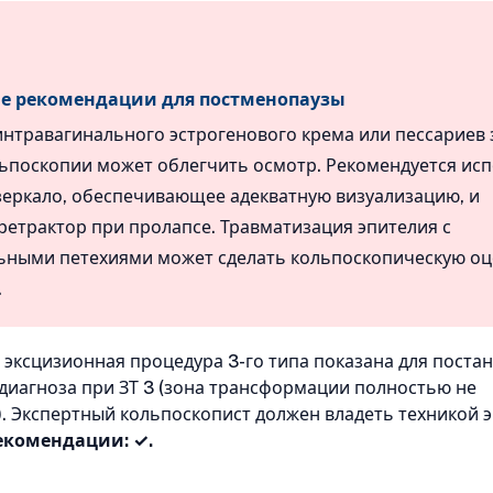
е рекомендации для постменопаузы
нтравагинального эстрогенового крема или пессариев 
льпоскопии может облегчить осмотр. Рекомендуется ис
еркало, обеспечивающее адекватную визуализацию, и
ретрактор при пролапсе. Травматизация эпителия с
ьными петехиями может сделать кольпоскопическую оц
.
 эксцизионная процедура 3-го типа показана для поста
диагноза при ЗТ 3 (зона трансформации полностью не
). Экспертный кольпоскопист должен владеть техникой э
екомендации: ✓.