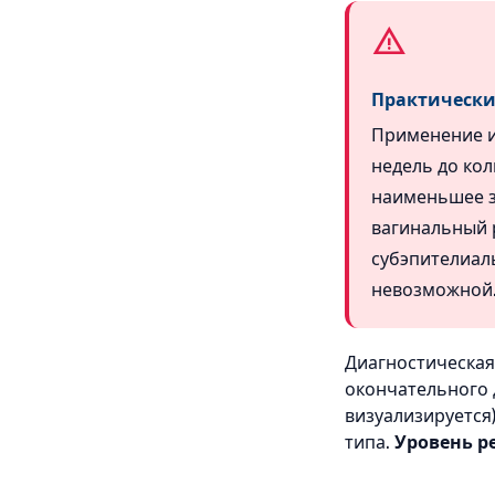
Практически
Применение и
недель до ко
наименьшее з
вагинальный 
субэпителиал
невозможной
Диагностическая
окончательного 
визуализируется
типа.
Уровень р