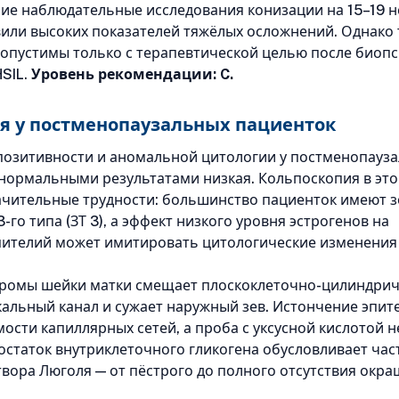
ние наблюдательные исследования конизации на 15–19 н
вили высоких показателей тяжёлых осложнений. Однако 
опустимы только с терапевтической целью после биоп
SIL.
Уровень рекомендации: C.
я у постменопаузальных пациенток
позитивности и аномальной цитологии у постменопауз
нормальными результатами низкая. Кольпоскопия в это
ачительные трудности: большинство пациенток имеют з
го типа (ЗТ 3), а эффект низкого уровня эстрогенов на
ителий может имитировать цитологические изменения
ромы шейки матки смещает плоскоклеточно-цилиндрич
кальный канал и сужает наружный зев. Истончение эпит
ости капиллярных сетей, а проба с уксусной кислотой н
остаток внутриклеточного гликогена обусловливает ча
вора Люголя — от пёстрого до полного отсутствия окра