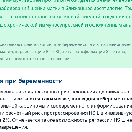
ата иммунизацией против ВПЧ ожидается значительное
заболеваний шейки матки в ближайшее десятилетие. Те
ольпоскопист останется ключевой фигурой в ведении п
иц с хронической иммуносупрессией и осложнённым ан
хватывают кольпоскопию при беременности и в постменопаузе,
малии, персистенцию ВПЧ ВР, зону трансформации 3-го типа,
ю и вспомогательные технологии.
я при беременности
ления на кольпоскопию при отклонениях цервикальног
енности
остаются такими же, как и для небеременны
азивной карциномы и своевременного информирования
и расчётный риск прогрессирования HSIL в инвазивну
е 2%. Отмечается также возможность регрессии HSIL, н
разрешения.