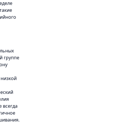
еделе
такие
сийного
альных
й группе
ону
 низкой
еский
елия
е всегда
стичное
шивания.