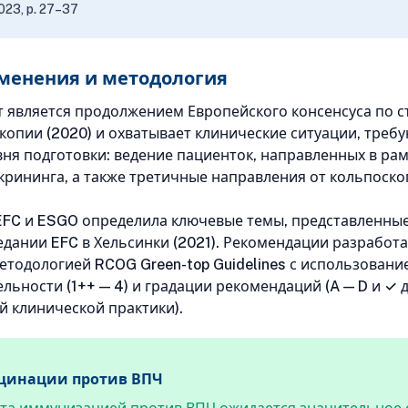
023, p. 27–37
менения и методология
 является продолжением Европейского консенсуса по 
копии (2020) и охватывает клинические ситуации, тре
вня подготовки: ведение пациенток, направленных в ра
крининга, а также третичные направления от кольпоско
.
EFC и ESGO определила ключевые темы, представленные
едании EFC в Хельсинки (2021). Рекомендации разработ
методологией RCOG Green-top Guidelines с использован
льности (1++ — 4) и градации рекомендаций (A — D и ✓ 
 клинической практики).
цинации против ВПЧ