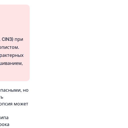
 CIN3) при
опистом.
арактерных
шиванием,
опасными, но
ть
иопсия может
типа
рока