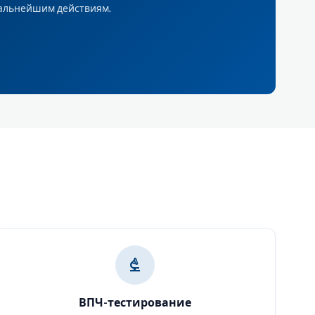
дальнейшим действиям.
biotech
ВПЧ-тестирование