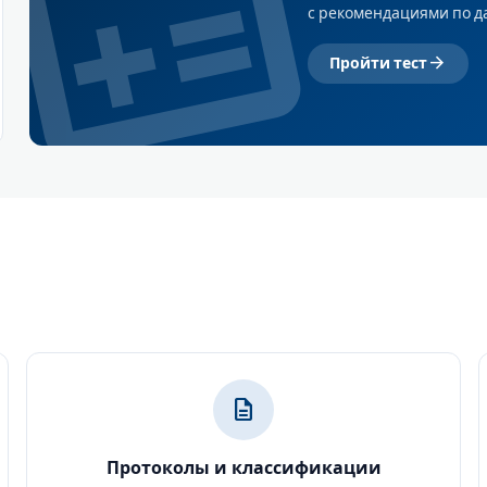
alculate
с рекомендациями по 
arrow_forward
Пройти тест
description
Протоколы и классификации