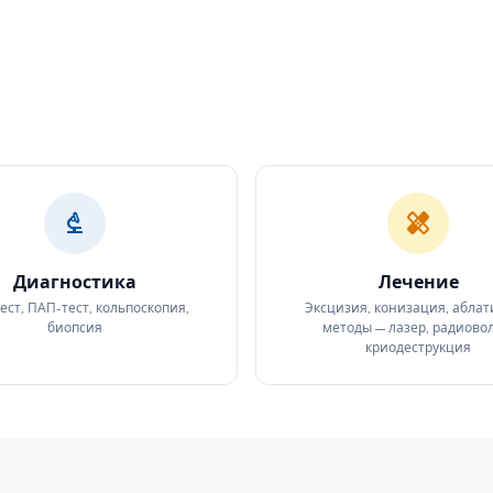
biotech
healing
Диагностика
Лечение
ест, ПАП-тест, кольпоскопия,
Эксцизия, конизация, абла
биопсия
методы — лазер, радиово
криодеструкция