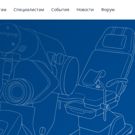
там
Специалистам
События
Новости
Форум