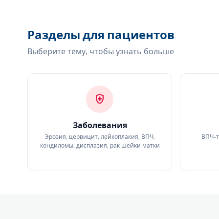
Разделы для пациентов
Выберите тему, чтобы узнать больше
health_and_safety
Заболевания
Эрозия, цервицит, лейкоплакия, ВПЧ,
ВПЧ-т
кондиломы, дисплазия, рак шейки матки