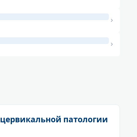
chevron_right
chevron_right
 цервикальной патологии