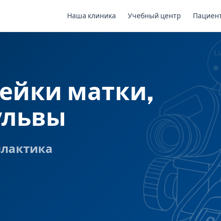
Наша клиника
Учебный центр
Пациен
ейки матки,
ульвы
илактика