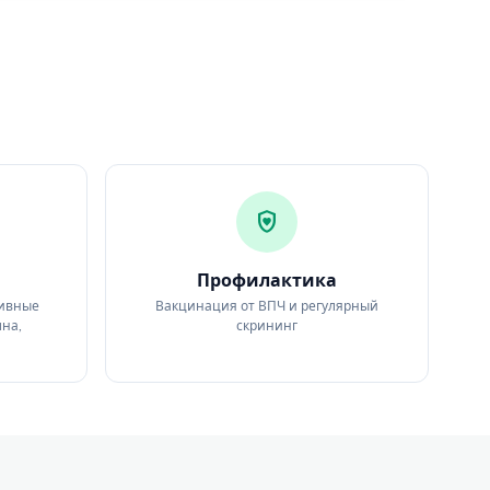
shield_with_heart
Профилактика
тивные
Вакцинация от ВПЧ и регулярный
лна,
скрининг