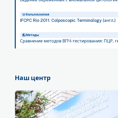
visibility
Кольпоскопия
IFCPC Rio 2011: Colposcopic Terminology (англ.)
compare
Методы
Сравнение методов ВПЧ-тестирования: ПЦР, 
Наш центр