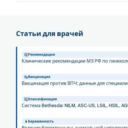
Статьи для врачей
clinical_notes
Рекомендации
Клинические рекомендации МЗ РФ по гинекол
vaccines
Вакцинация
Вакцинация против ВПЧ: данные для специали
clinical_notes
Классификация
Система Bethesda: NILM, ASC-US, LSIL, HSIL, A
pregnant_woman
Беременность
Ведение беременных с аномальной цитологие