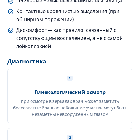
check_circle
Обильные белые выделения из влагалища
check_circle
Контактные кровянистые выделения (при
обширном поражении)
check_circle
Дискомфорт — как правило, связанный с
сопутствующим воспалением, а не с самой
лейкоплакией
Диагностика
1
Гинекологический осмотр
при осмотре в зеркалах врач может заметить
белесоватые бляшки; небольшие участки могут быть
незаметны невооружённым глазом
2