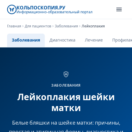
КОЛЬПОСКОПИЯ.РУ
menu
Информационно-образовательный
портал
Главная
chevron_right
Для пациентов
chevron_right
Заболевания
chevron_right
Лейкоплакия
Заболевания
Диагностика
Лечение
Профилак
health_and_safety
ЗАБОЛЕВАНИЯ
Лейкоплакия шейки
матки
Белые бляшки на шейке матки: причины,
простая и атипичная формы, диагностика и