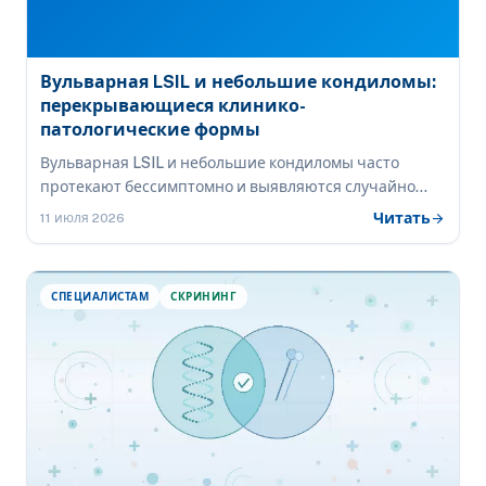
Вульварная LSIL и небольшие кондиломы:
перекрывающиеся клинико-
патологические формы
Вульварная LSIL и небольшие кондиломы часто
протекают бессимптомно и выявляются случайно
при обследовании по поводу других заболеваний.
Читать
arrow_forward
11 июля 2026
Гладкий поверхностный контур, нормальная толщина
эпителия и более высокая частота позитивности p16
отличают LSIL от кондиломы.
СПЕЦИАЛИСТАМ
СКРИНИНГ