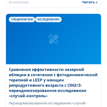
поражениях высокой степени (HSIL/CIN 2–3). В статье
Читать
arrow_forward
20 июля 2026
рассмотрены три основные методики выполнения
конизации, показания к процедуре, особенности
послеоперационного наблюдения и влияние на
СПЕЦИАЛИСТАМ
ИССЛЕДОВАНИЕ
репродуктивную функцию.
healing
Сравнение эффективности лазерной
абляции в сочетании с фотодинамической
терапией и LEEP у женщин
репродуктивного возраста с CIN2/3:
нерандомизированное исследование
«случай-контроль»
Нерандомизированное исследование «случай-