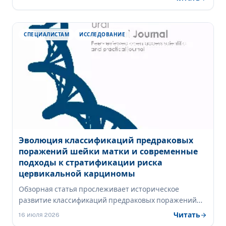
клеточной терапии HPV-ассоциированных
эпителиальных опухолей. Особый интерес вызвали
данные 10-летнего наблюдения пациенток с
СПЕЦИАЛИСТАМ
ИССЛЕДОВАНИЕ
метастатическим раком шейки матки, получивших
терапию аутологичными опухоль-
инфильтрирующими лимфоцитами (TIL).
Эволюция классификаций предраковых
поражений шейки матки и современные
подходы к стратификации риска
цервикальной карциномы
Обзорная статья прослеживает историческое
развитие классификаций предраковых поражений
шейки матки — от ранних морфологических систем
Читать
arrow_forward
16 июля 2026
градации через концепции дисплазии и CIN к