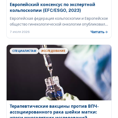
Европейский консенсус по экспертной
кольпоскопии (EFC/ESGO, 2023)
Европейская федерация кольпоскопии и Европейское
общество гинекологической онкологии опубликовали
рекомендации по экспертной кольпоскопии — для
Читать
arrow_forward
7 июля 2026
случаев, выходящих за рамки базовой практики:
беременность, постменопауза, железистые
аномалии, персистенция ВПЧ ВР, зона
СПЕЦИАЛИСТАМ
ИССЛЕДОВАНИЕ
трансформации 3-го типа, иммуносупрессия и
вспомогательные технологии.
Терапевтические вакцины против ВПЧ-
ассоциированного рака шейки матки:
итоги многолетних исследований