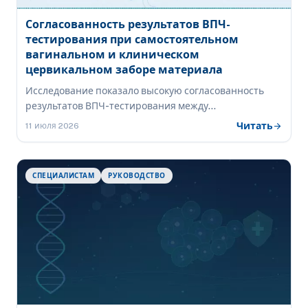
Согласованность результатов ВПЧ-
тестирования при самостоятельном
вагинальном и клиническом
цервикальном заборе материала
Исследование показало высокую согласованность
результатов ВПЧ-тестирования между
самостоятельно собранными вагинальными и
Читать
arrow_forward
11 июля 2026
клинически собранными цервикальными образцами,
что поддерживает использование самозабора как
практичного варианта расширения доступа к
СПЕЦИАЛИСТАМ
РУКОВОДСТВО
скринингу рака шейки матки.