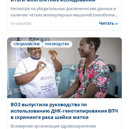
Несмотря на убедительные доклинические данные и
наличие чётких молекулярных мишеней (онкобелки
E6 и E7 ВПЧ), терапевтические вакцины для лечения
Читать
arrow_forward
16 мая 2026
рака шейки матки пока не оправдали возложенных
надежд. Ни один препарат этого класса не получил
одобрения для клинического применения. Однако
СПЕЦИАЛИСТАМ
РУКОВОДСТВО
комбинации вакцин с ингибиторами контрольных
точек иммунитета открывают новые перспективы.
ВОЗ выпустила руководство по
использованию ДНК-генотипирования ВПЧ
в скрининге рака шейки матки
Всемирная организация здравоохранения