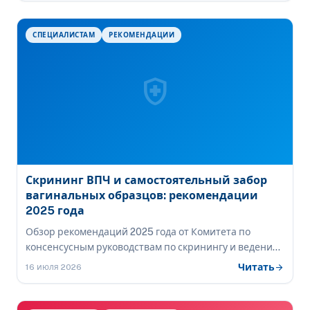
системе Bethesda. Рассматриваются проблемы
воспроизводимости морфологической диагностики,
СПЕЦИАЛИСТАМ
РЕКОМЕНДАЦИИ
роль персистирующей ВПЧ-инфекции и
современные молекулярные маркеры
стратификации риска (p16/Ki-67, генотипирование
health_and_safety
ВПЧ, метилирование ДНК).
Скрининг ВПЧ и самостоятельный забор
вагинальных образцов: рекомендации
2025 года
Обзор рекомендаций 2025 года от Комитета по
консенсусным руководствам по скринингу и ведению
рака шейки матки, посвящённых скринингу на вирус
Читать
arrow_forward
16 июля 2026
папилломы человека (ВПЧ) и использованию
самостоятельно собранных вагинальных образцов.
Синопсис опубликован в JAMA Clinical Guidelines