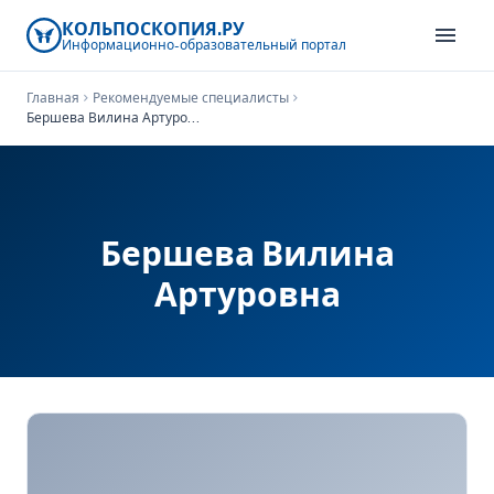
КОЛЬПОСКОПИЯ.РУ
menu
Информационно-образовательный
портал
Главная
chevron_right
Рекомендуемые специалисты
chevron_right
Бершева Вилина Артуровна
Бершева Вилина
Артуровна