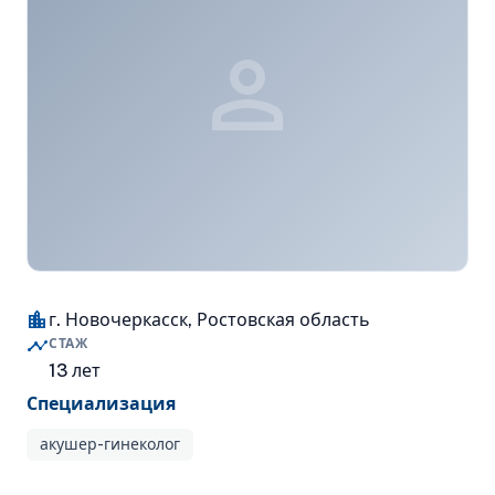
person
location_city
г. Новочеркасск, Ростовская область
timeline
СТАЖ
13 лет
Специализация
акушер-гинеколог