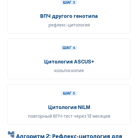
ШАГ 3
ВПЧ другого генотипа
рефлекс-цитология
ШАГ 4
Цитология ASCUS+
кольпоскопия
ШАГ 5
Цитология NILM
повторный ВПЧ-тест через 12 месяцев
account_tree
Алгоритм 2: Рефлекс-цитология для