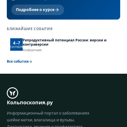
arrow_forward
Подробнее о курсе
БЛИЖАЙШИЕ СОБЫТИЯ
Репродуктивный потенциал России: версии и
4–7
контраверсии
СЕНТЯБРЯ
Конференция
arrow_forward
Все события
Кольпоскопия.ру
Информационный портал о заболеваниях
шейки матки, влагалища и вульвы.
Диагностика, лечение и профилактика.