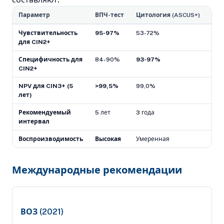
Параметр
ВПЧ-тест
Цитология (ASCUS+)
Ко-
Чувствительность
95-97%
53-72%
98-
для CIN2+
Специфичность для
84-90%
93-97%
82-
CIN2+
NPV для CIN3+ (5
>99,5%
99,0%
>99
лет)
Рекомендуемый
5 лет
3 года
5 л
интервал
Воспроизводимость
Высокая
Умеренная
Выс
Международные рекомендации
ВОЗ (2021)