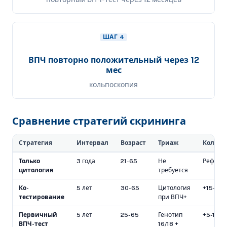
ШАГ 4
ВПЧ повторно положительный через 12
мес
кольпоскопия
Сравнение стратегий скрининга
Стратегия
Интервал
Возраст
Триаж
Кольпо
Только
3 года
21-65
Не
Рефере
цитология
требуется
Ко-
5 лет
30-65
Цитология
+15-20
тестирование
при ВПЧ+
Первичный
5 лет
25-65
Генотип
+5-10%
ВПЧ-тест
16/18 +