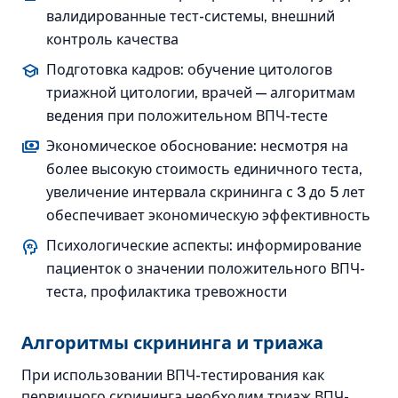
валидированные тест-системы, внешний
контроль качества
school
Подготовка кадров: обучение цитологов
триажной цитологии, врачей — алгоритмам
ведения при положительном ВПЧ-тесте
payments
Экономическое обоснование: несмотря на
более высокую стоимость единичного теста,
увеличение интервала скрининга с 3 до 5 лет
обеспечивает экономическую эффективность
psychology
Психологические аспекты: информирование
пациенток о значении положительного ВПЧ-
теста, профилактика тревожности
Алгоритмы скрининга и триажа
При использовании ВПЧ-тестирования как
первичного скрининга необходим триаж ВПЧ-