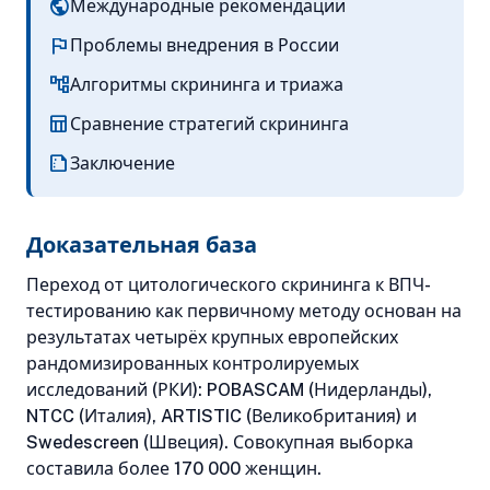
public
Международные рекомендации
flag
Проблемы внедрения в России
account_tree
Алгоритмы скрининга и триажа
table_chart
Сравнение стратегий скрининга
summarize
Заключение
Доказательная база
Переход от цитологического скрининга к ВПЧ-
тестированию как первичному методу основан на
результатах четырёх крупных европейских
рандомизированных контролируемых
исследований (РКИ): POBASCAM (Нидерланды),
NTCC (Италия), ARTISTIC (Великобритания) и
Swedescreen (Швеция). Совокупная выборка
составила более 170 000 женщин.