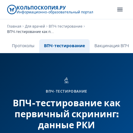
КОЛЬПОСКОПИЯ.РУ
menu
Информационно-образовательный
портал
Главная
chevron_right
Для врачей
chevron_right
ВПЧ-тестирование
chevron_right
ВПЧ-тестирование как первичный скрининг: данные РКИ
Протоколы
ВПЧ-тестирование
Вакцинация ВПЧ
biotech
ВПЧ-ТЕСТИРОВАНИЕ
ВПЧ-тестирование как
первичный скрининг:
данные РКИ