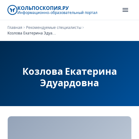
КОЛЬПОСКОПИЯ.РУ
menu
Информационно-образовательный
портал
Главная
chevron_right
Рекомендуемые специалисты
chevron_right
Козлова Екатерина Эдуардовна
Козлова Екатерина
Эдуардовна