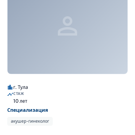
person
location_city
г. Тула
timeline
СТАЖ
10 лет
Специализация
акушер-гинеколог