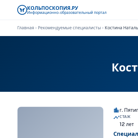
КОЛЬПОСКОПИЯ.РУ
Информационно-образовательный
портал
Главная
Рекомендуемые специалисты
Костина Натал
chevron_right
chevron_right
Кос
location_city
г. Пяти
timeline
СТАЖ
12 лет
Специа