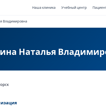
Наша клиника
Учебный центр
Пациен
ья Владимировна
тина Наталья Владимир
горск
лизация