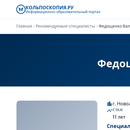
КОЛЬПОСКОПИЯ.РУ
Информационно-образовательный
портал
Главная
Рекомендуемые специалисты
Федощенко Вал
chevron_right
chevron_right
Федощ
location_city
г. Нов
timeline
СТАЖ
11 лет
Специа