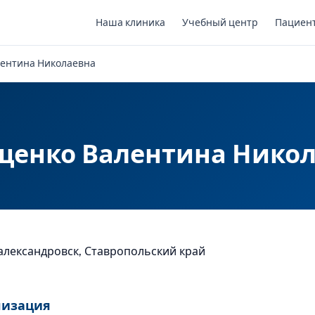
Наша клиника
Учебный центр
Пациен
ентина Николаевна
енко Валентина Нико
оалександровск, Ставропольский край
лизация