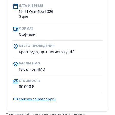
calendar_today
ДАТА И ВРЕМЯ
19–21 Октября 2026
3 дня
devices
ФОРМАТ
Оффлайн
location_on
МЕСТО ПРОВЕДЕНИЯ
Краснодар, пр-т Чекистов, д. 42
school
БАЛЛЫ НМО
18 баллов НМО
payments
СТОИМОСТЬ
60 000 ₽
link
courses.colposcopy.ru