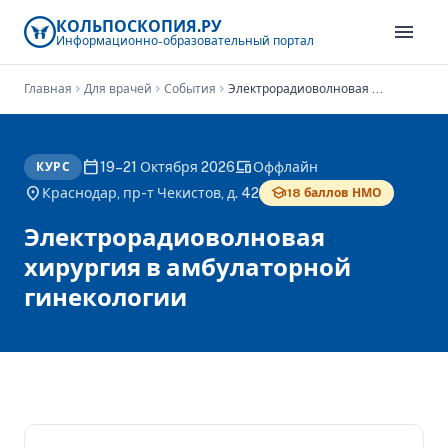
КОЛЬПОСКОПИЯ.РУ
menu
Информационно-образовательный
портал
Главная
chevron_right
Для врачей
chevron_right
События
chevron_right
Электрорадиоволновая хирургия в амбулаторной гинекологии
calendar_today
devices
19–21 Октября 2026
Оффлайн
КУРС
location_on
school
Краснодар, пр-т Чекистов, д. 42
18 баллов НМО
Электрорадиоволновая
хирургия в амбулаторной
гинекологии