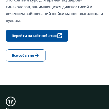
Это краткий курс для врачей акушеров-
гинекологов, занимающихся диагностикой и
лечением заболеваний шейки матки, влагалища и
вульвы.
open_in_new
Перейти на сайт события
arrow_forward
Все события